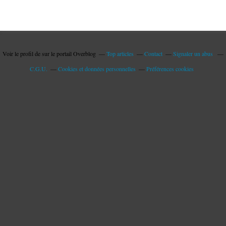
Voir le profil de
sur le portail Overblog
Top articles
Contact
Signaler un abus
C.G.U.
Cookies et données personnelles
Préférences cookies