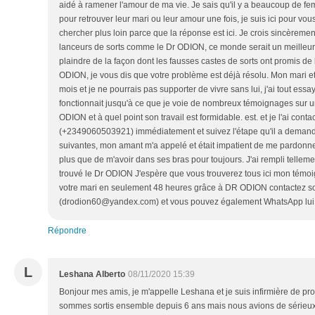
aidé à ramener l'amour de ma vie. Je sais qu'il y a beaucoup de fe
pour retrouver leur mari ou leur amour une fois, je suis ici pour vou
chercher plus loin parce que la réponse est ici. Je crois sincèrement
lanceurs de sorts comme le Dr ODION, ce monde serait un meilleur e
plaindre de la façon dont les fausses castes de sorts ont promis de 
ODION, je vous dis que votre problème est déjà résolu. Mon mari e
mois et je ne pourrais pas supporter de vivre sans lui, j'ai tout ess
fonctionnait jusqu'à ce que je voie de nombreux témoignages sur u
ODION et à quel point son travail est formidable. est. et je l'ai con
(+2349060503921) immédiatement et suivez l'étape qu'il a demand
suivantes, mon amant m'a appelé et était impatient de me pardonner 
plus que de m'avoir dans ses bras pour toujours. J'ai rempli telleme
trouvé le Dr ODION J'espère que vous trouverez tous ici mon témo
votre mari en seulement 48 heures grâce à DR ODION contactez s
(drodion60@yandex.com) et vous pouvez également WhatsApp lu
Répondre
L
Leshana Alberto
08/11/2020 15:39
Bonjour mes amis, je m'appelle Leshana et je suis infirmière de pro
sommes sortis ensemble depuis 6 ans mais nous avions de sérieu