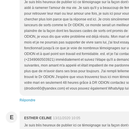
Je suis très heureux de publier ici ce témoignage sur la façon dont
aidé à ramener l'amour de ma vie. Je sais qu'il y a beaucoup de fe
pour retrouver leur mari ou leur amour une fois, je suis ici pour vou
chercher plus loin parce que la réponse est ici. Je crois sincèrement
lanceurs de sorts comme le Dr ODION, ce monde serait un meilleur e
plaindre de la façon dont les fausses castes de sorts ont promis de 
ODION, je vous dis que votre problème est déjà résolu. Mon mari e
mois et je ne pourrais pas supporter de vivre sans lui, j'ai tout ess
fonctionnait jusqu'à ce que je voie de nombreux témoignages sur u
ODION et à quel point son travail est formidable. est. et je l'ai con
(+2349060503921) immédiatement et suivez l'étape qu'il a demand
suivantes, mon amant m'a appelé et était impatient de me pardonner 
plus que de m'avoir dans ses bras pour toujours. J'ai rempli telleme
trouvé le Dr ODION J'espère que vous trouverez tous ici mon témo
votre mari en seulement 48 heures grâce à DR ODION contactez s
(drodion60@yandex.com) et vous pouvez également WhatsApp lu
Répondre
E
ESTHER CELINE
13/11/2020 10:05
Je suis très heureux de publier ici ce témoignage sur la façon dont