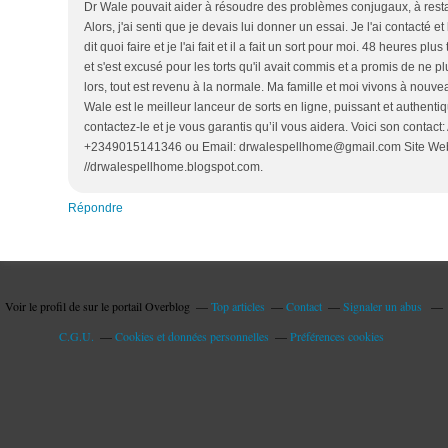
Dr Wale pouvait aider à résoudre des problèmes conjugaux, à restau
Alors, j'ai senti que je devais lui donner un essai. Je l'ai contacté et
dit quoi faire et je l'ai fait et il a fait un sort pour moi. 48 heures p
et s'est excusé pour les torts qu'il avait commis et a promis de ne
lors, tout est revenu à la normale. Ma famille et moi vivons à nou
Wale est le meilleur lanceur de sorts en ligne, puissant et authent
contactez-le et je vous garantis qu’il vous aidera. Voici son contact
+2349015141346 ou Email: drwalespellhome@gmail.com Site Web:
//drwalespellhome.blogspot.com.
Répondre
Voir le profil de
sur le portail Overblog
Top articles
Contact
Signaler un abus
C.G.U.
Cookies et données personnelles
Préférences cookies