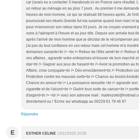
car j'avais eu a contacter 3 marabouts ici en France sans résultat.
un retour au ménage en au plus 7 jours . Au premier il me demand
heures de mon homme, ce qui se réalisait 48 heures après. Je l'infor
poursuivait ses rituels.Grande fut ma surprise quand mon mari m’
pour m'annoncer son retour dans 03 jours. Je ne croyais vraiment p
voire à l'aéroport à l'heure et au jour dits. Depuis son arrivée tout ét
après l'arrivé de mon homme que je décidai de le récompenser pour 
j'ai pas du tout confiance en ces retour mais cet homme m'a montré le
domaines suivants<br /> <br /> Retour de l'être aimé<br /> Retour d'
vos affaires , agrandir votre entreprises et trouver de bon marché e
star<br /> Gagner aux jeux de hasard<br /> Avoir la promotion au t
Affaire, crise conjugale<br /> Dés-envoûtement<br /> Protection con
Protection contre les mauvais sorts<br /> Chance au boulot évoluti
Chance en amour<br /> La puissance sexuelle.<br /> agrandir son 
cigarette et de l'alcool<br /> Guérir tous sorte de cancer<br /> portf
d'argent<br /> <br /> voici son adresse mail : maitrezokli@hotmail
directement ou l 'Ecrire sur whatsapp au 00229 61 79 46 97
Répondre
E
ESTHER CELINE
13/11/2020 10:05