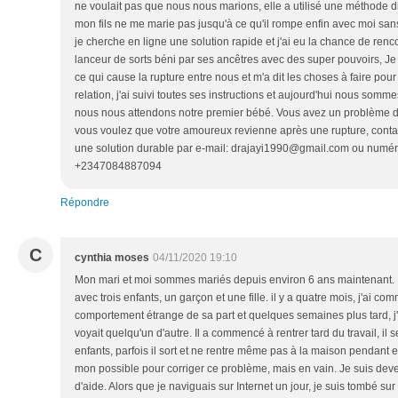
ne voulait pas que nous nous marions, elle a utilisé une méthode di
mon fils ne me marie pas jusqu'à ce qu'il rompe enfin avec moi sans
je cherche en ligne une solution rapide et j'ai eu la chance de renco
lanceur de sorts béni par ses ancêtres avec des super pouvoirs, Je l
ce qui cause la rupture entre nous et m'a dit les choses à faire pou
relation, j'ai suivi toutes ses instructions et aujourd'hui nous som
nous nous attendons notre premier bébé. Vous avez un problème d
vous voulez que votre amoureux revienne après une rupture, contac
une solution durable par e-mail: drajayi1990@gmail.com ou numér
+2347084887094
Répondre
C
cynthia moses
04/11/2020 19:10
Mon mari et moi sommes mariés depuis environ 6 ans maintenant. 
avec trois enfants, un garçon et une fille. il y a quatre mois, j'ai 
comportement étrange de sa part et quelques semaines plus tard, j
voyait quelqu'un d'autre. Il a commencé à rentrer tard du travail, il
enfants, parfois il sort et ne rentre même pas à la maison pendant env
mon possible pour corriger ce problème, mais en vain. Je suis deven
d'aide. Alors que je naviguais sur Internet un jour, je suis tombé su